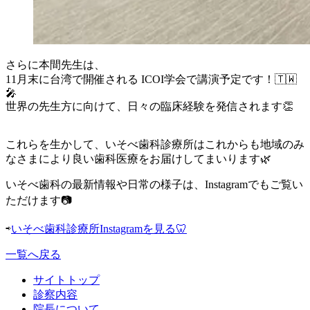
さらに本間先生は、
11月末に台湾で開催される ICOI学会で講演予定です！🇹🇼
🎤
世界の先生方に向けて、日々の臨床経験を発信されます👏
これらを生かして、いそべ歯科診療所はこれからも地域のみ
なさまにより良い歯科医療をお届けしてまいります🌿
いそべ歯科の最新情報や日常の様子は、Instagramでもご覧い
ただけます📷
⇨
いそべ歯科診療所Instagramを見る🦷
一覧へ戻る
サイトトップ
診察内容
院長について