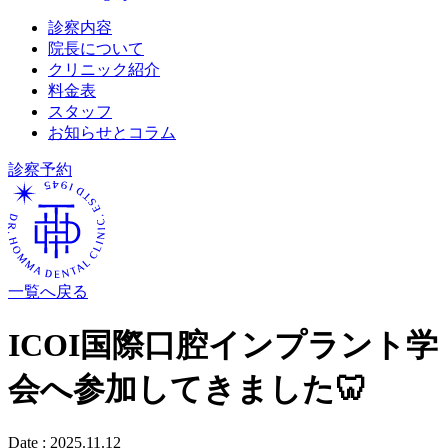
診察内容
院長について
クリニック紹介
料金表
スタッフ
お知らせとコラム
診察予約
一覧へ戻る
ICOI国際口腔インプラント学
会へ参加してきました🦷
Date :
2025.11.12