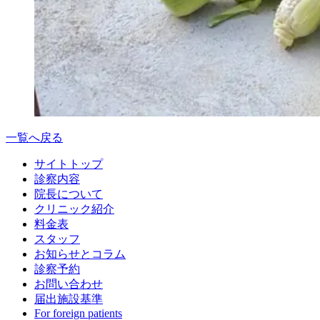
一覧へ戻る
サイトトップ
診察内容
院長について
クリニック紹介
料金表
スタッフ
お知らせとコラム
診察予約
お問い合わせ
届出施設基準
For foreign patients