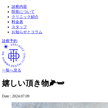
診察内容
院長について
クリニック紹介
料金表
スタッフ
お知らせとコラム
診察予約
一覧へ戻る
嬉しい頂き物🌽🫛
Date :
2024.07.09